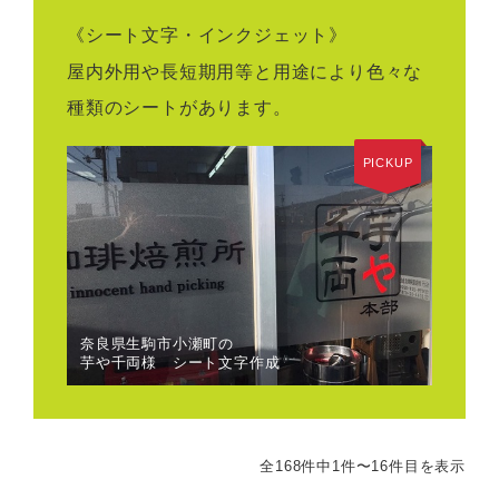
《シート文字・インクジェット》
屋内外用や長短期用等と用途により色々な
種類のシートがあります。
PICKUP
奈良県生駒市小瀬町の
芋や千両様 シート文字作成
全168件中1件〜16件目を表示