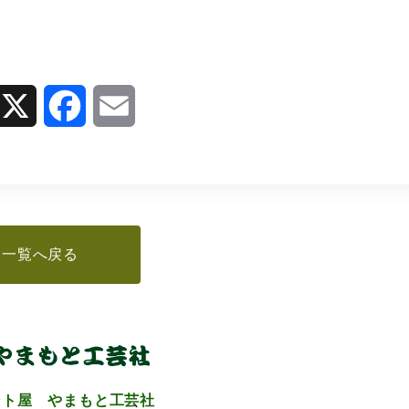
X
F
E
a
m
c
a
e
i
b
l
o
o
k
一覧へ戻る
ント屋 やまもと工芸社