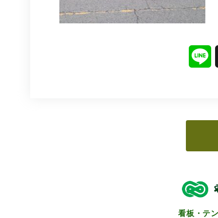
L
i
n
e
看板・テ