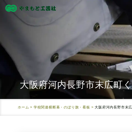
大阪府河内長野市末広町
ホーム
>
学校関連横断幕・のぼり旗・看板
>
大阪府河内長野市末