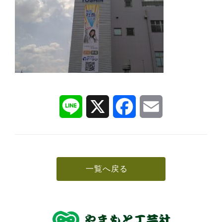
L
X
F
E
i
a
m
n
c
a
e
e
i
b
l
o
o
k
一覧へ戻る