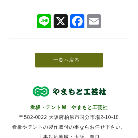
L
X
F
E
i
a
m
n
c
a
e
e
i
b
l
o
o
k
一覧へ戻る
看板・テント屋 やまもと工芸社
〒582-0022 大阪府柏原市国分市場2-10-18
看板やテントの製作取付の事ならお任せ下さい。
工事対応地域：大阪、奈良