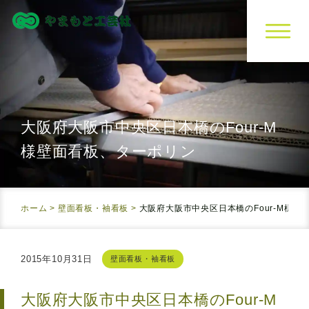
大阪府大阪市中央区日本橋の
Four-M
様
壁面看板、ターポリン
ホーム
>
壁面看板・袖看板
>
大阪府大阪市中央区日本橋の
Four-M様
壁
2015年10月31日
壁面看板・袖看板
大阪府大阪市中央区日本橋の
Four-M