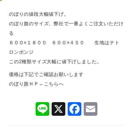
のぼりの値段大幅値下げ。
のぼり旗のサイズ、弊社で一番よくご注文いただけ
る
６００×１８００ ６００×４５０ 生地はテト
ロンポンジ
この2種類サイズ大幅に値下げしました。
価格は下記でご確認お願いします
のぼり旗ＨＰ←こちらへ
L
X
F
E
i
a
m
n
c
a
e
e
i
b
l
o
o