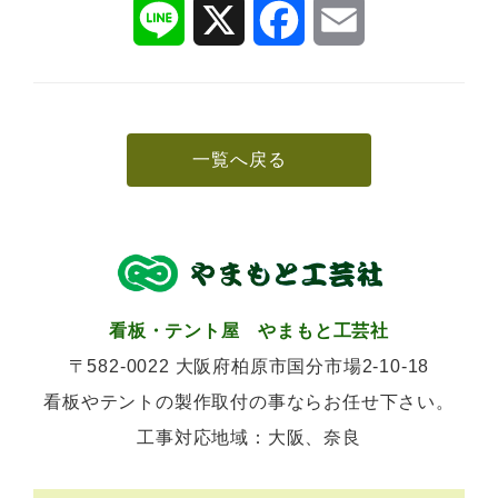
L
X
F
E
i
a
m
n
c
a
e
e
i
b
l
o
o
k
一覧へ戻る
看板・テント屋 やまもと工芸社
〒582-0022 大阪府柏原市国分市場2-10-18
看板やテントの製作取付の事ならお任せ下さい。
工事対応地域：大阪、奈良