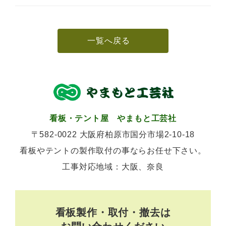
b
l
o
o
k
一覧へ戻る
看板・テント屋 やまもと工芸社
〒582-0022 大阪府柏原市国分市場2-10-18
看板やテントの製作取付の事ならお任せ下さい。
工事対応地域：大阪、奈良
看板製作・取付・撤去は