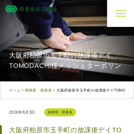
大阪府柏原市玉手町の
放課後デイ
TOMODACHI様
メッシュターポリン
ホーム
>
横断幕・懸垂幕
>
大阪府柏原市玉手町の
放課後デイTOMODAC
2019年8月3日
横断幕・懸垂幕
大阪府柏原市玉手町の
放課後デイTO