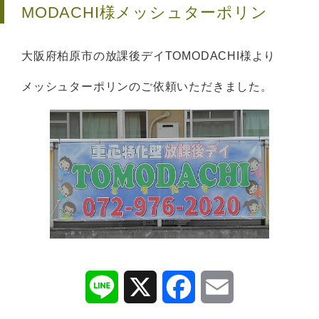
MODACHI様
メッシュターポリン
大阪府柏原市の放課後デイTOMODACHI様より
メッシュターポリンのご依頼いただきました。
L
X
F
E
i
a
m
n
c
a
e
e
i