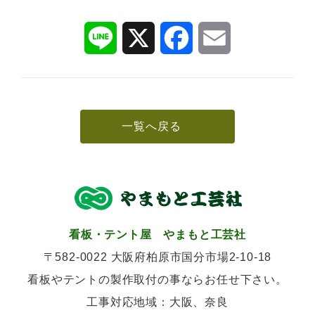
L
X
F
E
i
a
m
n
c
a
e
e
i
b
l
o
o
k
一覧へ戻る
看板・テント屋 やまもと工芸社
〒582-0022 大阪府柏原市国分市場2-10-18
看板やテントの製作取付の事ならお任せ下さい。
工事対応地域：大阪、奈良