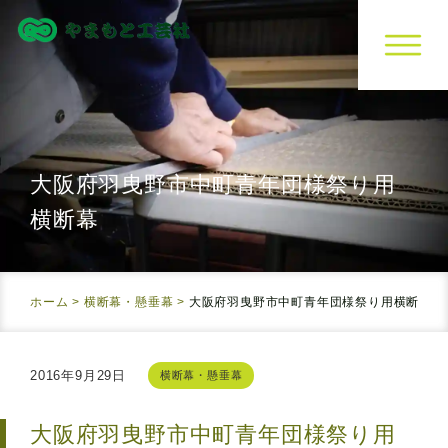
大阪府羽曳野市中町青年団様
祭り用
横断幕
ホーム
>
横断幕・懸垂幕
>
大阪府羽曳野市中町青年団様
祭り用横断幕
2016年9月29日
横断幕・懸垂幕
大阪府羽曳野市中町青年団様
祭り用